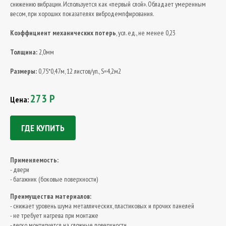
снижению вибрации. Используется как «первый слой». Обладает умеренным
весом, при хороших показателях вибродемпфирования.
Коэффициент механических потерь
, усл. ед., не менее 0,23
Толщина:
2,0мм
Р
азмеры:
0,75*0,47м, 12 листов/уп., S=4,2м2
273 Р
Цена:
ГДЕ КУПИТЬ
Применяемость:
- двери
- багажник (боковые поверхности)
Преимущества материалов:
- снижает уровень шума металлических, пластиковых и прочих панелей
- не требует нагрева при монтаже
- легко монтируется на сложные поверхности